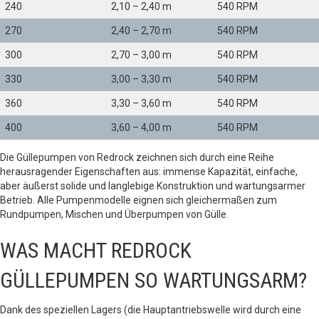
240
2,10 – 2,40 m
540 RPM
270
2,40 – 2,70 m
540 RPM
300
2,70 – 3,00 m
540 RPM
330
3,00 – 3,30 m
540 RPM
360
3,30 – 3,60 m
540 RPM
400
3,60 – 4,00 m
540 RPM
Die Güllepumpen von Redrock zeichnen sich durch eine Reihe
herausragender Eigenschaften aus: immense Kapazität, einfache,
aber äußerst solide und langlebige Konstruktion und wartungsarmer
Betrieb. Alle Pumpenmodelle eignen sich gleichermaßen zum
Rundpumpen, Mischen und Überpumpen von Gülle.
WAS MACHT REDROCK
GÜLLEPUMPEN SO WARTUNGSARM?
Dank des speziellen Lagers (die Hauptantriebswelle wird durch eine