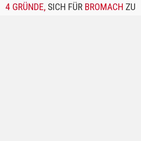
4 GRÜNDE,
SICH FÜR
BROMACH
ZU
ENTSCHEIDEN
HOHES SERVICENIVEAU
HOHER SPEZIALISIERUNGSGRAD
GROSSZÜGIG AUF LAGER