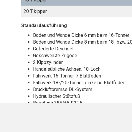
20 T kipper
Standardausführung
Boden und Wände Dicke 6 mm beim 16-Tonner
Boden und Wände Dicke 8 mm beim 18- bzw. 2
Gefederte Deichsel
Geschweißte Zugöse
2 Kippzylinder
Handelsübliche Achsen, 10-Loch
Fahrwerk 16-Tonner, 7 Blattfedern
Fahrwerk 18-/20-Tonner, einzelne Blattfeder
Druckluftbremse DL-System
Hydraulischer Stützfuß
Bereifung 385/65 R22,5
Optionen
Drehbare Zugöse
Geschraubte, drehbare Zugöse